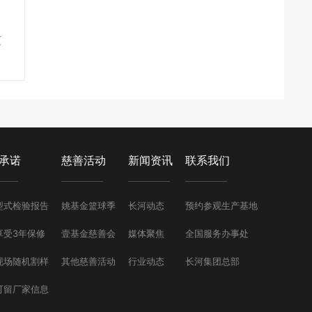
页
承诺
慈善活动
新闻资讯
联系我们
型式检验报告
姚基金篮球季
长河动态
预约参观生产基地
享受3年保修
壹基金慈善会
媒体聚焦
全国服务办事处
现场随机割样
其他慈善活动
行业动态
长河集团总部
可留厂家信息